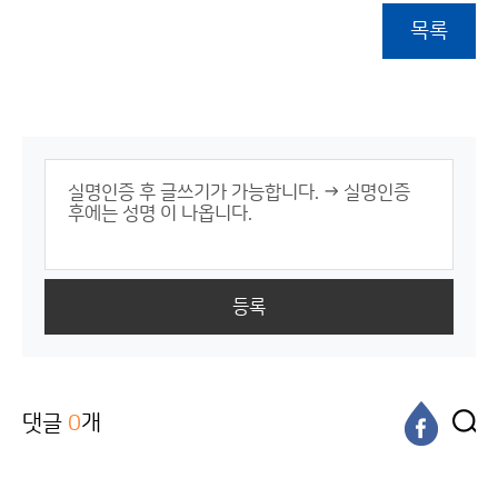
목록
등록
댓글
0
개