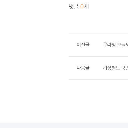
댓글
0
개
이전글
구라청 오늘
다음글
기상청도 국