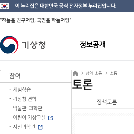
이 누리집은 대한민국 공식 전자정부 누리집입니다.
"하늘을 친구처럼, 국민을 하늘처럼"
정보공개
참여·소통
소통
참여
토론
체험학습
기상청 견학
정책토론
박물관·과학관
어린이 기상교실
지진과학관