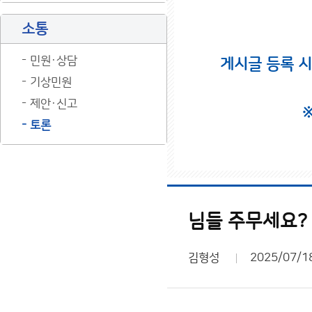
소통
민원·상담
게시글 등록 
기상민원
제안·신고
토론
님들 주무세요?
김형성
2025/07/1