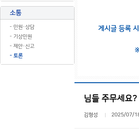
소통
민원·상담
게시글 등록 
기상민원
제안·신고
토론
님들 주무세요?
김형성
2025/07/1