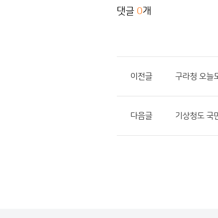
댓글
0
개
이전글
구라청 오늘
다음글
기상청도 국