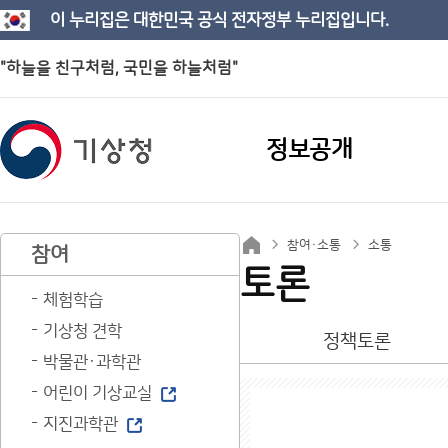
이 누리집은 대한민국 공식 전자정부 누리집입니다.
"하늘을 친구처럼, 국민을 하늘처럼"
정보공개
참여·소통
소통
참여
토론
체험학습
기상청 견학
정책토론
박물관·과학관
어린이 기상교실
지진과학관