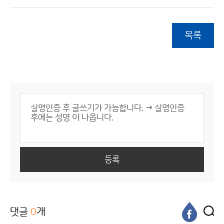
목록
등록
댓글
0
개