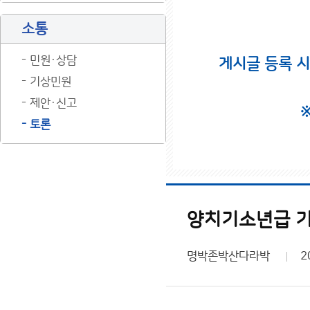
소통
민원·상담
게시글 등록 
기상민원
제안·신고
토론
양치기소년급 기
명박존박산다라박
2