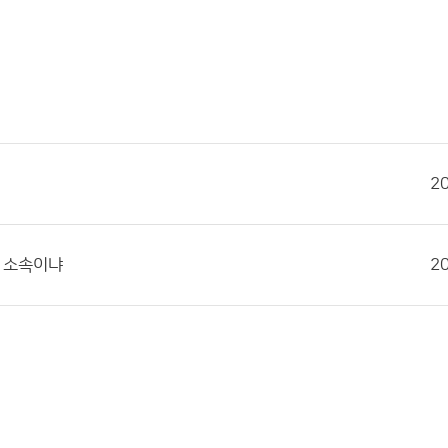
2
인 소속이냐
2