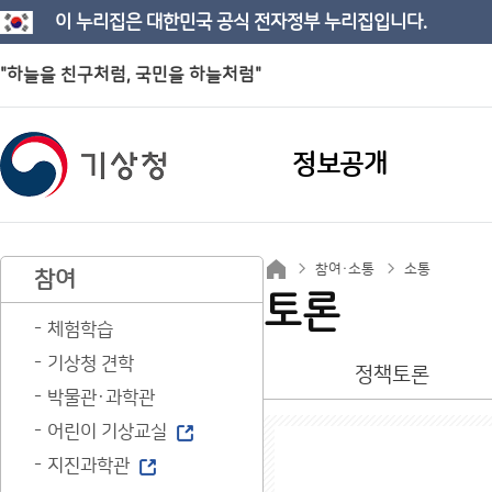
이 누리집은 대한민국 공식 전자정부 누리집입니다.
"하늘을 친구처럼, 국민을 하늘처럼"
정보공개
참여·소통
소통
참여
토론
체험학습
기상청 견학
정책토론
박물관·과학관
어린이 기상교실
지진과학관