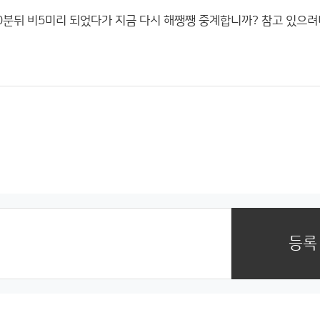
분뒤 비5미리 되었다가 지금 다시 해쨍쨍 중계합니까? 참고 있으려니
등록