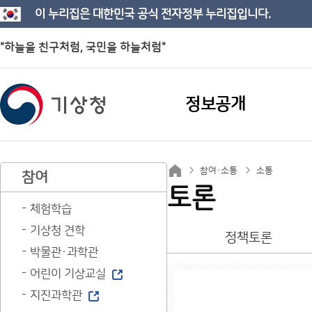
이 누리집은 대한민국 공식 전자정부 누리집입니다.
"하늘을 친구처럼, 국민을 하늘처럼"
정보공개
참여·소통
소통
참여
토론
체험학습
기상청 견학
정책토론
박물관·과학관
어린이 기상교실
지진과학관