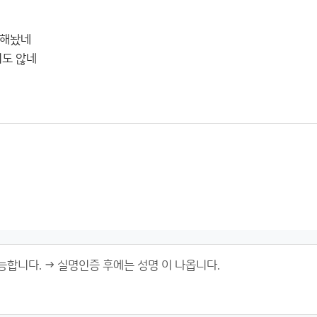
 해놨네
지도 않네