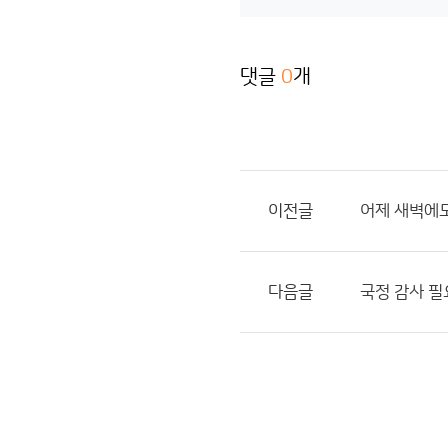
댓글
0
개
이전글
어제 새벽에도
다음글
국정 감사 필