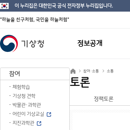
이 누리집은 대한민국 공식 전자정부 누리집입니다.
"하늘을 친구처럼, 국민을 하늘처럼"
정보공개
참여·소통
소통
참여
토론
체험학습
기상청 견학
정책토론
박물관·과학관
어린이 기상교실
지진과학관