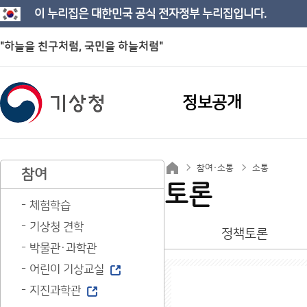
이 누리집은 대한민국 공식 전자정부 누리집입니다.
"하늘을 친구처럼, 국민을 하늘처럼"
정보공개
참여·소통
소통
참여
토론
체험학습
기상청 견학
정책토론
박물관·과학관
어린이 기상교실
지진과학관