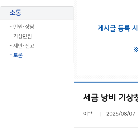
소통
민원·상담
게시글 등록 
기상민원
제안·신고
토론
세금 낭비 기상
이**
2025/08/07