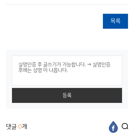
목록
등록
댓글
0
개