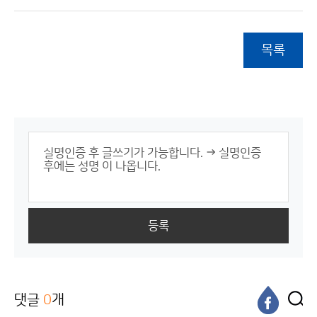
목록
등록
댓글
0
개