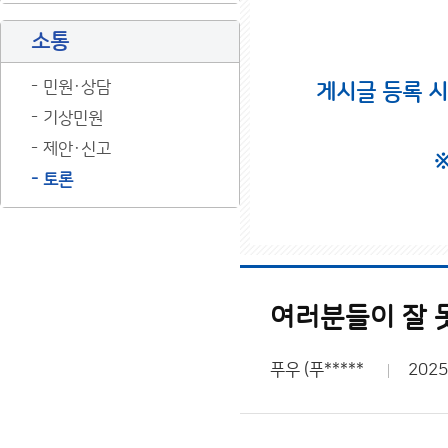
소통
민원·상담
게시글 등록 
기상민원
제안·신고
토론
여러분들이 잘 못
푸우 (푸*****
2025