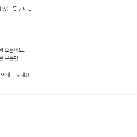
있는 듯 한데...
비 오는데도...
 구름만...
 이제는 늦네요