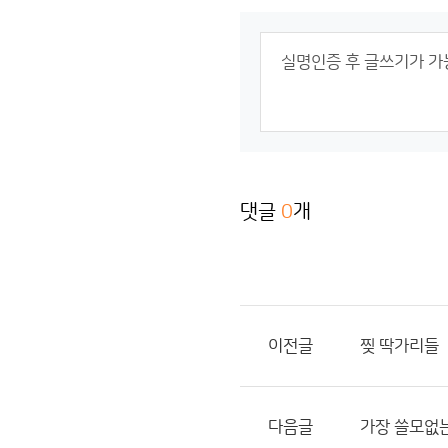
댓글
0
개
이전글
찢 딱가리들
다음글
가장 쓸모없