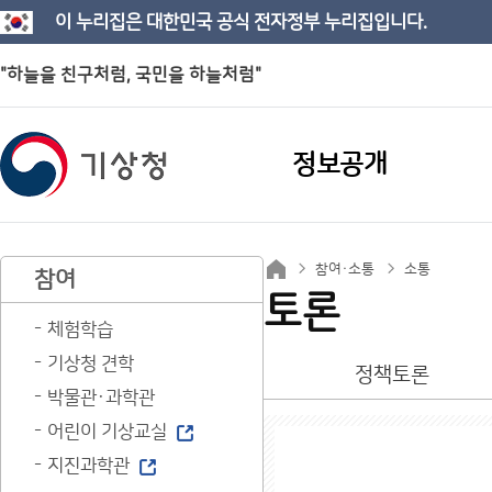
이 누리집은 대한민국 공식 전자정부 누리집입니다.
"하늘을 친구처럼, 국민을 하늘처럼"
정보공개
참여·소통
소통
참여
토론
체험학습
기상청 견학
정책토론
박물관·과학관
어린이 기상교실
지진과학관