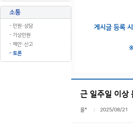
소통
민원·상담
게시글 등록 
기상민원
제안·신고
토론
근 일주일 이상 
을*
2025/08/21