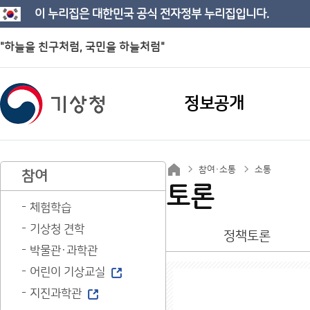
이 누리집은 대한민국 공식 전자정부 누리집입니다.
"하늘을 친구처럼, 국민을 하늘처럼"
정보공개
참여·소통
소통
참여
토론
체험학습
기상청 견학
정책토론
박물관·과학관
어린이 기상교실
지진과학관