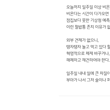
오늘까지 일주일 이상 비온다
비온다는 시간이 다가오면 
점집보다 못한 기상청 예측
이런 철밥통 존치 이유가 없
외부 견제가 없으니,
탱자탱자 놀고 먹고 있다 할
혁명적으로 체제 바꾸거나,
해체하고 재건하여야 한다.
일주일 내내 일에 큰 차질이
부아가 나서 그저 술이나 