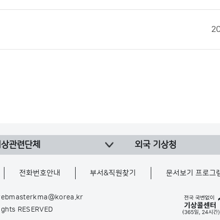
2
기상관련단체
외국 기상청
전화번호안내
부서&직원찾기
문서보기 프로그
ebmasterkma@korea.kr
Rights RESERVED