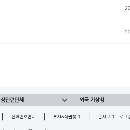
2
2
기상관련단체
외국 기상청
전화번호안내
부서&직원찾기
문서보기 프로그