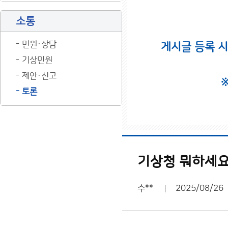
소통
민원·상담
게시글 등록 
기상민원
제안·신고
토론
기상청 뭐하세
수**
2025/08/26