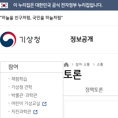
이 누리집은 대한민국 공식 전자정부 누리집입니다.
"하늘을 친구처럼, 국민을 하늘처럼"
정보공개
참여·소통
소통
참여
토론
체험학습
기상청 견학
정책토론
박물관·과학관
어린이 기상교실
지진과학관