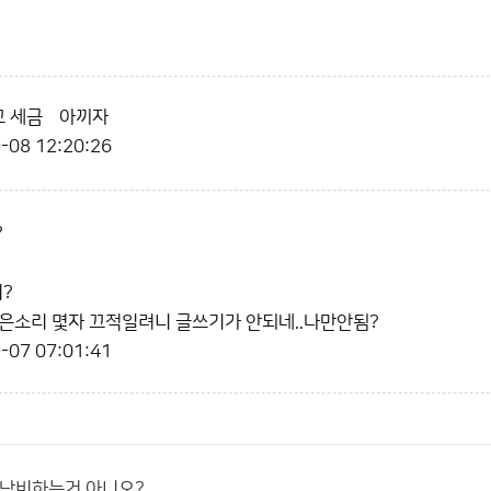
 세금앆아끼자
-08 12:20:26
?
?
은소리 몇자 끄적일려니 글쓰기가 안되네..나만안됨?
-07 07:01:41
 낭비하는거 아니오?