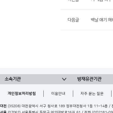
다음글
백날 얘기 해
소속기관
방재유관기관
개인정보처리방침
이용안내
자주 묻는 질문
대전
(35208) 대전광역시 서구 청사로 189 정부대전청사 1동 11~14층 /
서울
(07062) 서울특별시 동작구 여의대방로16길 61 / 전화
(02)2181-0