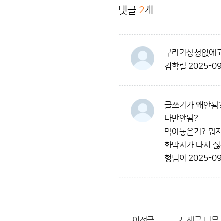
댓글
2
개
구라기상청없에고
김학렬
2025-09
글쓰기가 왜안됨
나만안됨?
막아놓은겨? 뭐지
화딱지가 나서 싫
형님이
2025-09
이전글
거 세금 너무