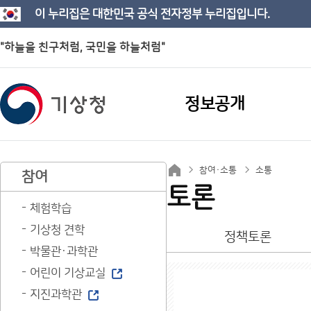
이 누리집은 대한민국 공식 전자정부 누리집입니다.
"하늘을 친구처럼, 국민을 하늘처럼"
정보공개
참여·소통
소통
참여
토론
체험학습
기상청 견학
정책토론
박물관·과학관
어린이 기상교실
지진과학관