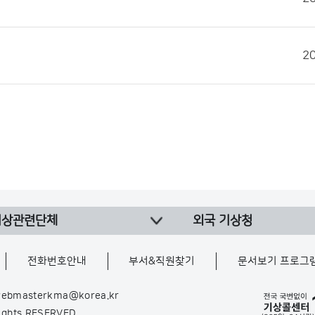
2
기상관련단체
외국 기상청
전화번호안내
부서&직원찾기
문서보기 프로그
ebmasterkma@korea.kr
Rights RESERVED