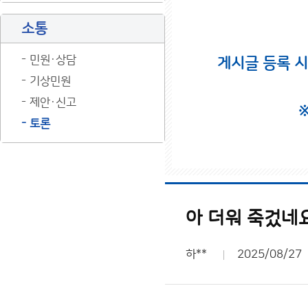
소통
민원·상담
게시글 등록 
기상민원
제안·신고
토론
아 더워 죽겄네
하**
2025/08/27