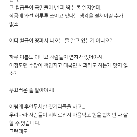
그 월급들이 국민들이 낸 피,땀,눈물 일지언데,
작금에 와선 허투루 쓰이고 있다는 생각을 떨쳐버릴 수가
없소.
어디 월급이 땅파서 나오는 줄 알고 있는거 아니오?
하루 이틀도 아니고 사람들이 염치가 있어야지.
이정도면 수장이 책임지고 대국민 사과라도 하는게 맞지 않
소?
부끄러운 줄 알아야지!
이렇게 후안무치한 짓거리들을 하고...
우리나라 사람들이 지혜로워서 마음먹고 힘을 합치면 다 잘
할 수 있습니다.
그런데도