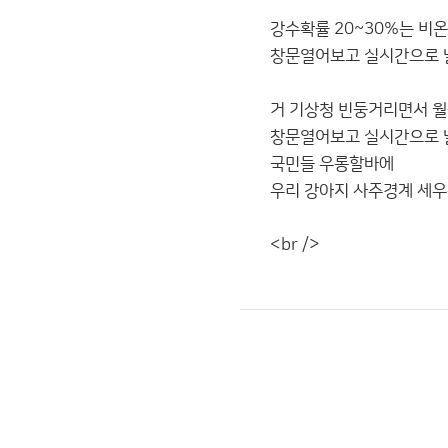
강수확률 20~30%는 비
창문열어보고 실시간으로 날
거 기상청 빈둥거리면서 월
창문열어보고 실시간으로 
국민들 우롱할바에
우리 강아지 사주경계 세우
<br />