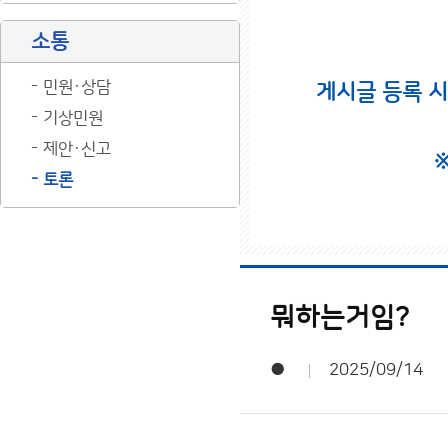
소통
민원·상담
게시글 등록 
기상민원
제안·신고
토론
뭐하는거임?
●
2025/09/14