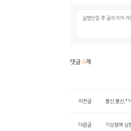
댓글
0
개
이전글
불신,불신,*1
다음글
기상청에 심