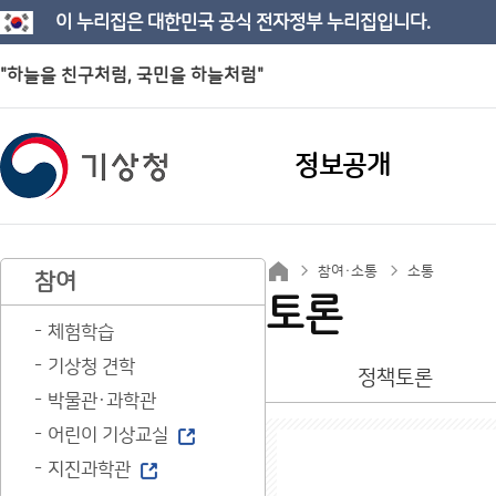
이 누리집은 대한민국 공식 전자정부 누리집입니다.
"하늘을 친구처럼, 국민을 하늘처럼"
정보공개
참여·소통
소통
참여
토론
체험학습
기상청 견학
정책토론
박물관·과학관
어린이 기상교실
지진과학관