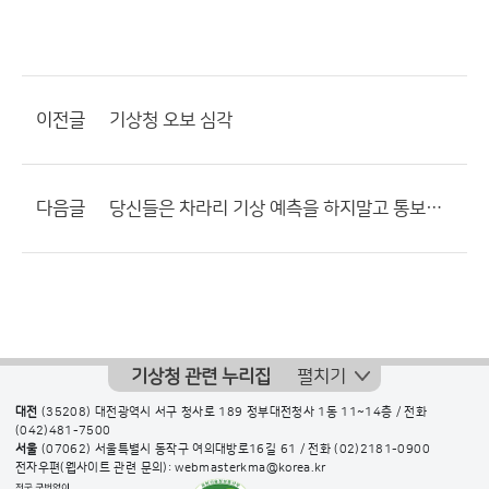
이전글
기상청 오보 심각
다음글
당신들은 차라리 기상 예측을 하지말고 통보를 하세요. 월급이 아깝습니다.
기상청 관련 누리집
펼치기
대전
(35208) 대전광역시 서구 청사로 189 정부대전청사 1동 11~14층 / 전화
(042)481-7500
서울
(07062) 서울특별시 동작구 여의대방로16길 61 / 전화
(02)2181-0900
전자우편(웹사이트 관련 문의): webmasterkma@korea.kr