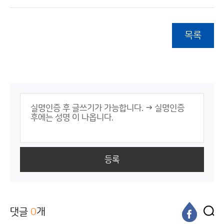
목록
등록
댓글
0
개