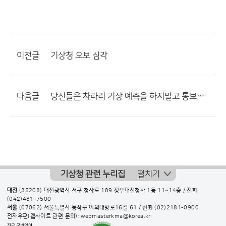
이전글
기상청 오보 심각
다음글
당신들은 차라리 기상 예측을 하지말고 통보를 하세요. 월급이 아깝습니다.
기상청 관련 누리집
펼치기
대전
(35208) 대전광역시 서구 청사로 189 정부대전청사 1동 11~14층 / 전화
(042)481-7500
서울
(07062) 서울특별시 동작구 여의대방로16길 61 / 전화
(02)2181-0900
전자우편(웹사이트 관련 문의): webmasterkma@korea.kr