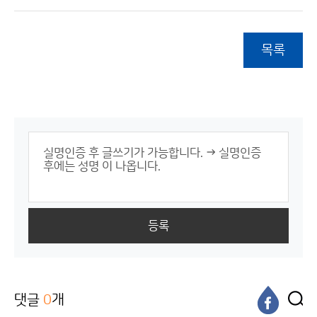
목록
등록
댓글
0
개