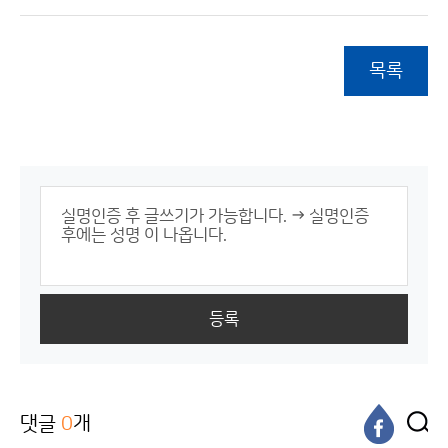
목록
등록
댓글
0
개