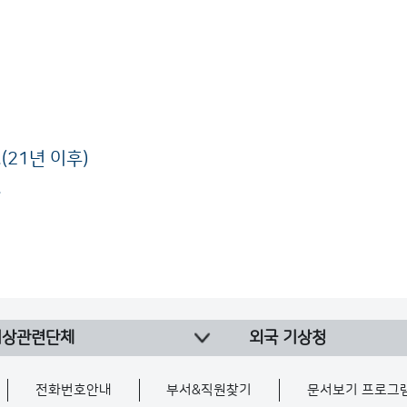
21년 이후)
.
기상관련단체
외국 기상청
전화번호안내
부서&직원찾기
문서보기 프로그