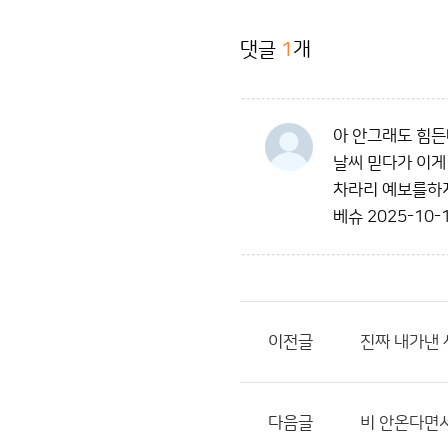
댓글
1
개
아 안그래도 힘
날씨 믿다가 이게 
차라리 예보를하지
베슈
2025-10-1
이전글
진짜 내가낸 
다음글
비 안온다면