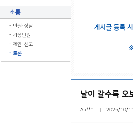
소통
민원·상담
게시글 등록 
기상민원
제안·신고
토론
날이 갈수록 오
Aa***
2025/10/1