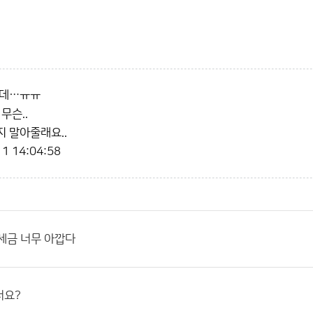
든데…ㅠㅠ
무슨..
 말아줄래요..
1 14:04:58
세금 너무 아깝다
서요?