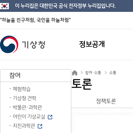
이 누리집은 대한민국 공식 전자정부 누리집입니다.
"하늘을 친구처럼, 국민을 하늘처럼"
정보공개
참여·소통
소통
참여
토론
체험학습
기상청 견학
정책토론
박물관·과학관
어린이 기상교실
지진과학관