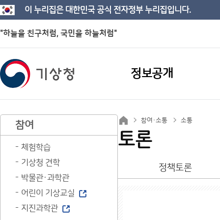
이 누리집은 대한민국 공식 전자정부 누리집입니다.
"하늘을 친구처럼, 국민을 하늘처럼"
정보공개
참여·소통
소통
참여
토론
체험학습
기상청 견학
정책토론
박물관·과학관
어린이 기상교실
지진과학관