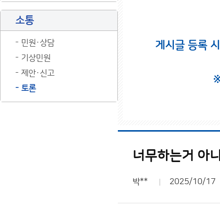
소통
민원·상담
게시글 등록 
기상민원
제안·신고
토론
너무하는거 아
박**
2025/10/17