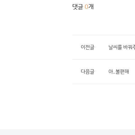
댓글
0
개
이전글
날씨를 바꿔
다음글
아..불편해