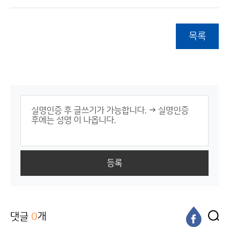
목록
등록
댓글
0
개