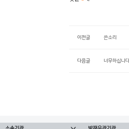
이전글
쓴소리
다음글
너무하십니
소속기관
방재유관기관