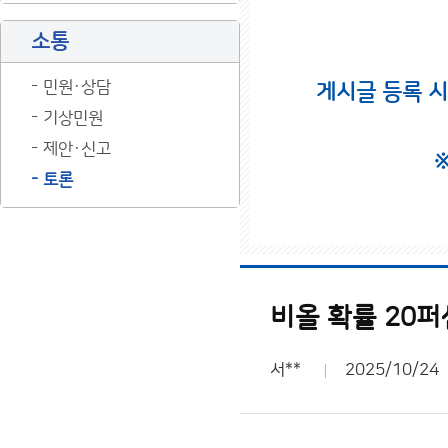
소통
민원·상담
게시글 등록 
기상민원
제안·신고
토론
비올 확률 20
서**
2025/10/24