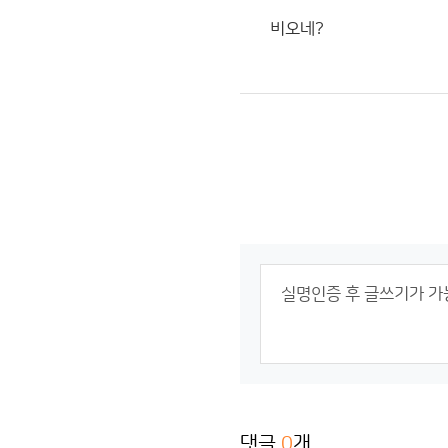
비오네?
댓글
0
개