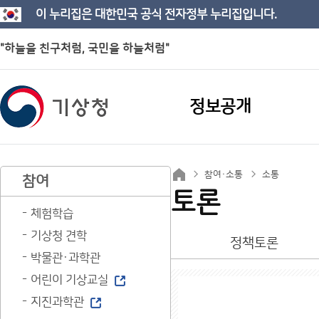
이 누리집은 대한민국 공식 전자정부 누리집입니다.
"하늘을 친구처럼, 국민을 하늘처럼"
정보공개
참여·소통
소통
참여
토론
체험학습
기상청 견학
정책토론
박물관·과학관
어린이 기상교실
지진과학관