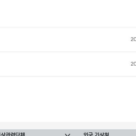
2
2
기상관련단체
외국 기상청