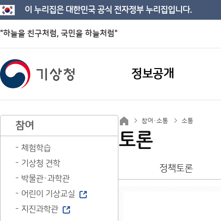
이 누리집은 대한민국 공식 전자정부 누리집입니다.
"하늘을 친구처럼, 국민을 하늘처럼"
정보공개
참여·소통
소통
참여
토론
체험학습
기상청 견학
정책토론
박물관·과학관
어린이 기상교실
지진과학관