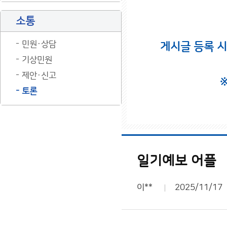
소통
민원·상담
게시글 등록 
기상민원
제안·신고
토론
일기예보 어플
이**
2025/11/17