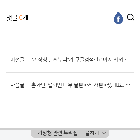
댓글
0
개
이전글
"기상청 날씨누리"가 구글검색결과에서 제외된 이유가 뭡니까?
다음글
홈화면, 앱화면 너무 불편하게 개편하였네요...그리고 개편 책임자 관등성명 공개해주십시오.
기상청 관련 누리집
펼치기