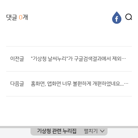
댓글
0
개
이전글
"기상청 날씨누리"가 구글검색결과에서 제외된 이유가 뭡니까?
다음글
홈화면, 앱화면 너무 불편하게 개편하였네요...그리고 개편 책임자 관등성명 공개해주십시오.
기상청 관련 누리집
펼치기