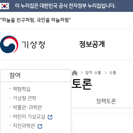
이 누리집은 대한민국 공식 전자정부 누리집입니다.
"하늘을 친구처럼, 국민을 하늘처럼"
정보공개
참여·소통
소통
참여
토론
체험학습
기상청 견학
정책토론
박물관·과학관
어린이 기상교실
지진과학관