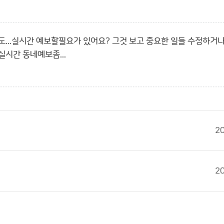
력도...실시간 예보할필요가 있어요? 그것 보고 중요한 일들 수정하거
실시간 동네예보좀...
2
2