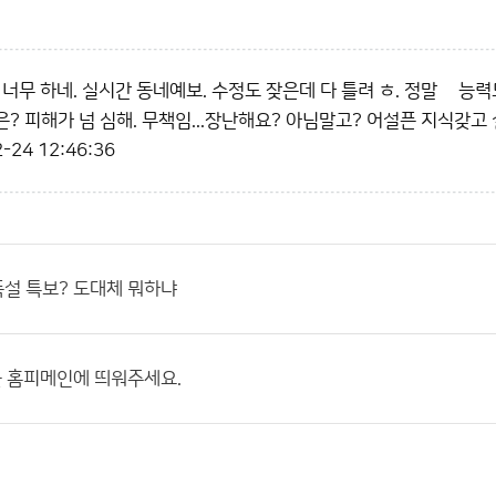
 너무 하네. 실시간 동네예보. 수정도 잦은데 다 틀려 ㅎ. 정말 젲능
? 피해가 넘 심해. 무책임...장난해요? 아님말고? 어설픈 지식갖고 
-24 12:46:36
폭설 특보? 도대체 뭐하냐
 홈피메인에 띄워주세요.