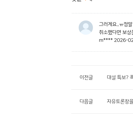
그러게요..ㅠ정말
취소했다면 보상은
m****
2026-02
이전글
대설 특보? 
다음글
자유토론창을