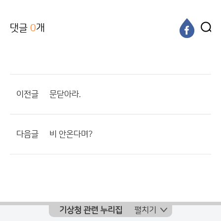
댓글
0
개
이전글
문닫아라.
다음글
비 안온다며?
기상청 관련 누리집
펼치기