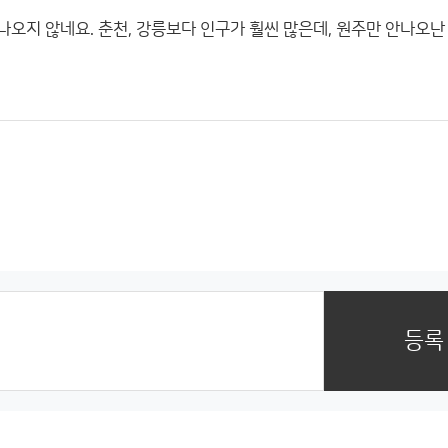
오지 않네요. 춘천, 강릉보다 인구가 훨씬 많은데, 원주만 안나오난
등록