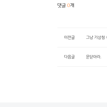
댓글
0
개
이전글
그냥 기상청
다음글
문닫아라.