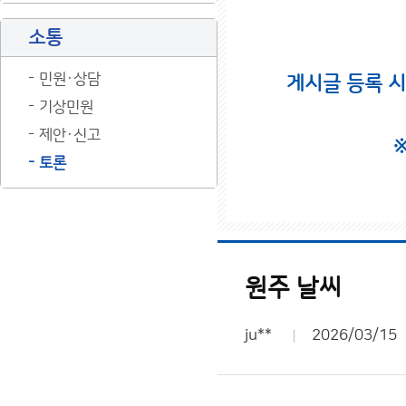
소통
민원·상담
게시글 등록 
기상민원
제안·신고
토론
원주 날씨
ju**
2026/03/15