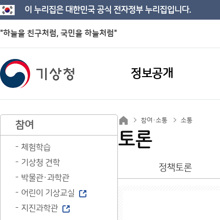
이 누리집은 대한민국 공식 전자정부 누리집입니다.
"하늘을 친구처럼, 국민을 하늘처럼"
정보공개
참여·소통
소통
참여
토론
체험학습
기상청 견학
정책토론
박물관·과학관
어린이 기상교실
지진과학관