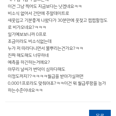
이건 그냥 찍어도 지금보다는 낫겠네요ㅋㅋ
비소식 없어서 간만에 주말데이트로
새옷입고 기분좋게 나왔다가 30분만에 옷젖고 찝찝할정도
로 비가오네요?ㅋㅋㅋ
일기예보보니까 0프로
조금이라도 비소식없는데
누가 저 따라다니면서 물뿌리는건가요?ㅋㅋ
진짜 해도해도 너무하네
예측을 하긴하는거에요?
아무리 날씨가 변덕이 심하다해도
이정도까지??ㅋㅋㅋㅋ월급을 받아가실꺼면
0.0001프로라도 맞춰야죠?ㅋㅋ이건 뭐 월급루팡을 능가
하는수준이네요ㅋㅋ