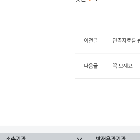
이전글
관측자료를 쉽
다음글
꼭 보세요
소속기관
방재유관기관