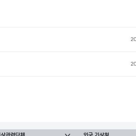
2
2
기상관련단체
외국 기상청