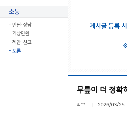
소통
민원·상담
게시글 등록 
기상민원
제안·신고
토론
무릎이 더 정확
박**
2026/03/25