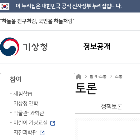
이 누리집은 대한민국 공식 전자정부 누리집입니다.
"하늘을 친구처럼, 국민을 하늘처럼"
정보공개
참여·소통
소통
참여
토론
체험학습
기상청 견학
정책토론
박물관·과학관
어린이 기상교실
지진과학관