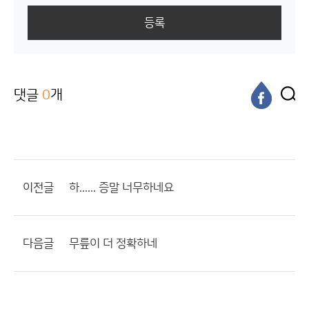
등록
댓글
0
개
이전글
하...... 증말 너무하네요
다음글
무릎이 더 정확하네