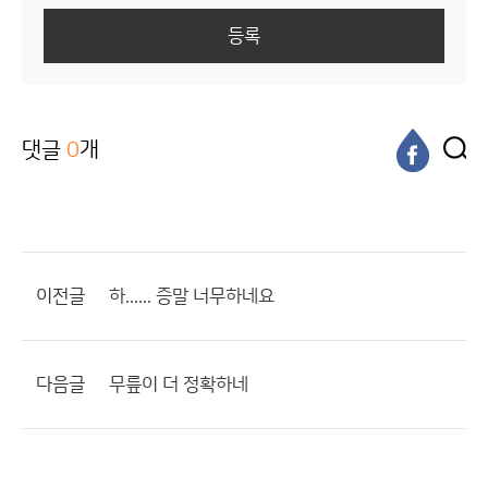
등록
댓글
0
개
이전글
하...... 증말 너무하네요
다음글
무릎이 더 정확하네