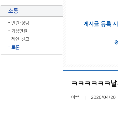
소통
민원·상담
게시글 등록 
기상민원
제안·신고
토론
ㅋㅋㅋㅋㅋㅋ날
이**
2026/04/20