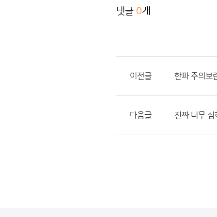
댓글
0
개
이전글
한파 주의보
다음글
진짜 너무 심