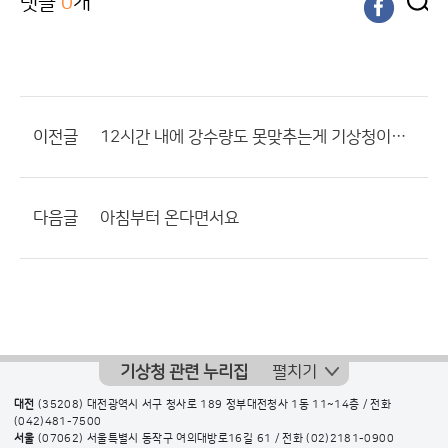
댓글
0
개
이전글
12시간 내에 강수량도 못맞추는게 기상청이에요..?
다음글
아침부터 온다면서요
기상청 관련 누리집
펼치기
대전
(35208) 대전광역시 서구 청사로 189 정부대전청사 1동 11~14층 / 전화
(042)481-7500
서울
(07062) 서울특별시 동작구 여의대방로16길 61 / 전화
(02)2181-0900