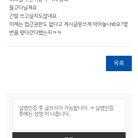
들고다닐게요
긴말 쓰고싶지도않네요
이제는 접근권한도 없다고 게시글못쓰게 막아놓나봐요?몇
번을 왓다갓다했는지ㅋㅋ
목록