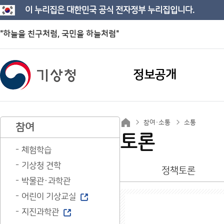
이 누리집은 대한민국 공식 전자정부 누리집입니다.
"하늘을 친구처럼, 국민을 하늘처럼"
정보공개
참여·소통
소통
참여
토론
체험학습
기상청 견학
정책토론
박물관·과학관
어린이 기상교실
지진과학관