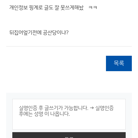
개인정보 핑계로 글도 잘 못쓰게해놨넼ㅋㅋ
뒤집어엎기전에 공산당이냐?
목록