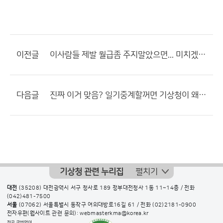
이전글
이사람들 제발 월급좀 주지말았으면... 미치겠네... 진짜
다음글
진짜 이거 맞음? 일기중계할꺼면 기상청이 왜필요함??
기상청 관련 누리집
펼치기
대전
(35208) 대전광역시 서구 청사로 189 정부대전청사 1동 11~14층 / 전화
(042)481-7500
서울
(07062) 서울특별시 동작구 여의대방로16길 61 / 전화
(02)2181-0900
전자우편(웹사이트 관련 문의): webmasterkma@korea.kr