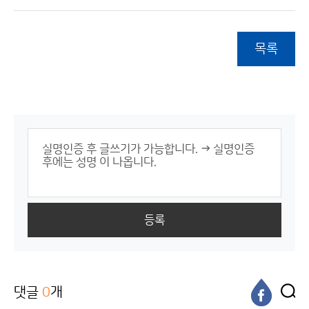
목록
등록
댓글
0
개