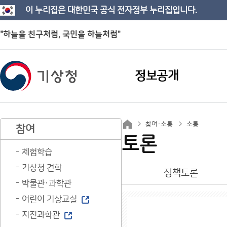
이 누리집은 대한민국 공식 전자정부 누리집입니다.
"하늘을 친구처럼, 국민을 하늘처럼"
정보공개
참여·소통
소통
참여
토론
체험학습
기상청 견학
정책토론
박물관·과학관
어린이 기상교실
지진과학관