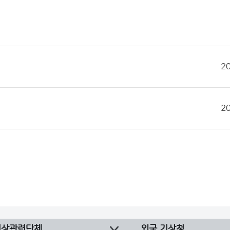
2
2
기상관련단체
외국 기상청