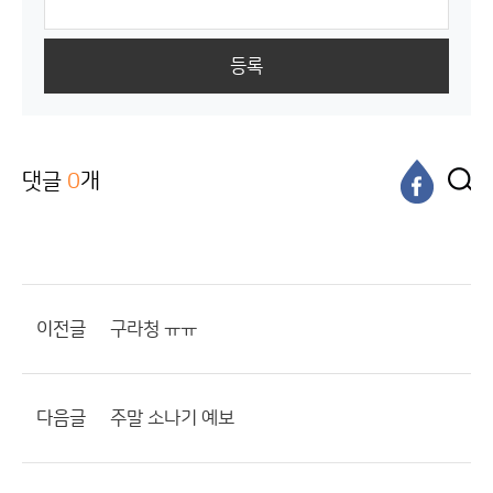
등록
댓글
0
개
이전글
구라청 ㅠㅠ
다음글
주말 소나기 예보