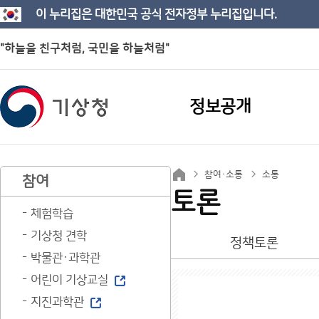
이 누리집은 대한민국 공식 전자정부 누리집입니다.
"하늘을 친구처럼, 국민을 하늘처럼"
정보공개
참여·소통
소통
참여
토론
체험학습
기상청 견학
정책토론
박물관·과학관
어린이 기상교실
지진과학관