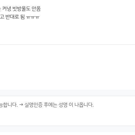
는 커녕 빗방울도 안옴
고 반대로 됨 ㅠㅠㅠ