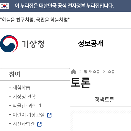
이 누리집은 대한민국 공식 전자정부 누리집입니다.
"하늘을 친구처럼, 국민을 하늘처럼"
정보공개
참여·소통
소통
참여
토론
체험학습
기상청 견학
정책토론
박물관·과학관
어린이 기상교실
지진과학관