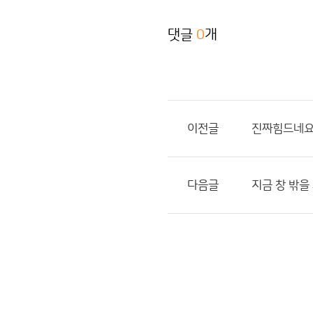
댓글
0
개
이전글
진짜힘드네요
다음글
지금 창 밖을