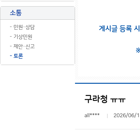
소통
민원·상담
게시글 등록 
기상민원
제안·신고
토론
구라청 ㅠㅠ
all****
2026/06/1