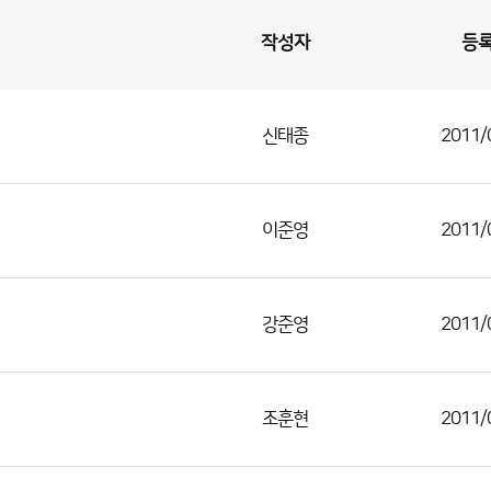
작성자
등
신태종
2011/
이준영
2011/
강준영
2011/
조훈현
2011/