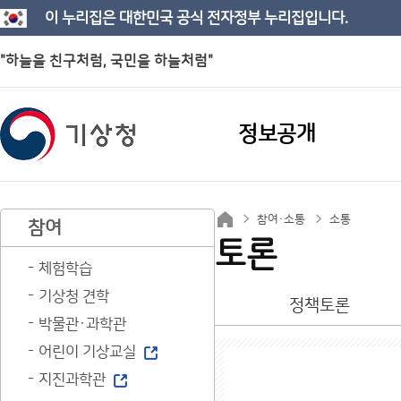
이 누리집은 대한민국 공식 전자정부 누리집입니다.
"하늘을 친구처럼, 국민을 하늘처럼"
정보공개
참여·소통
소통
참여
토론
체험학습
기상청 견학
정책토론
박물관·과학관
어린이 기상교실
지진과학관