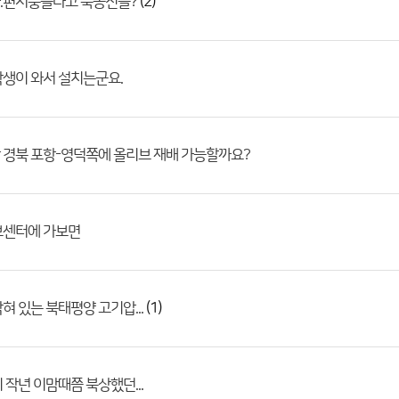
(2)
.편서풍을타고 북동진을?
생이 와서 설치는군요.
 경북 포항-영덕쪽에 올리브 재배 가능할까요?
보센터에 가보면
(1)
혀 있는 북태평양 고기압...
 작년 이맘때쯤 북상했던...