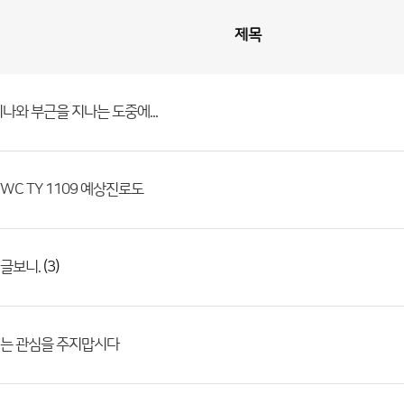
제목
나와 부근을 지나는 도중에...
JTWC TY 1109 예상진로도
(3)
글보니.
는 관심을 주지맙시다