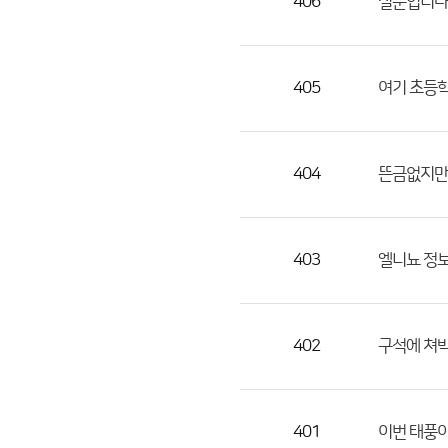
406
질문입니다
405
여기 초등학
404
뜬금없지만
403
엘니뇨 정
402
구석에 쳐박
401
이번 태풍이