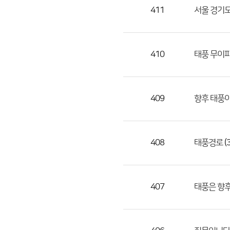
목,
411
서울 경기도
작
성
자,
410
태풍 무이파
등
록
일
409
향후 태풍이
의
정
보
를
408
(3
태풍경로
제
공
합
407
태풍은 향후
니
다.