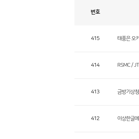
번호
자
유
토
론
게
시
판
415
태풍은 오키
자
유
토
론
414
RSMC / 
게
시
판
413
금방기상청
으
로
번
412
이상한글에
호,
제