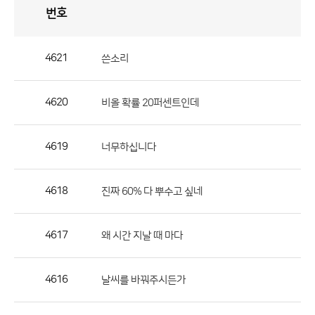
번호
자
유
토
론
게
시
판
4621
쓴소리
자
유
4620
비올 확률 20퍼센트인데
토
론
게
4619
너무하십니다
시
판
4618
진짜 60% 다 뿌수고 싶네
으
로
4617
왜 시간 지날 때 마다
번
호,
제
4616
날씨를 바꿔주시든가
목,