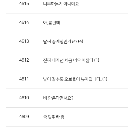
작
4615
너무하는거 아니에요
성
자,
4614
아..불편해
등
록
일
4613
(4)
날씨 중계청인가요?
의
정
4612
(1)
진짜 내가낸 세금 너무 아깝다
보
를
4611
(1)
날이 갈수록 오보율이 높아집니다..
제
공
합
4610
비 안온다면서요?
니
다.
4609
좀 맞춰라 좀