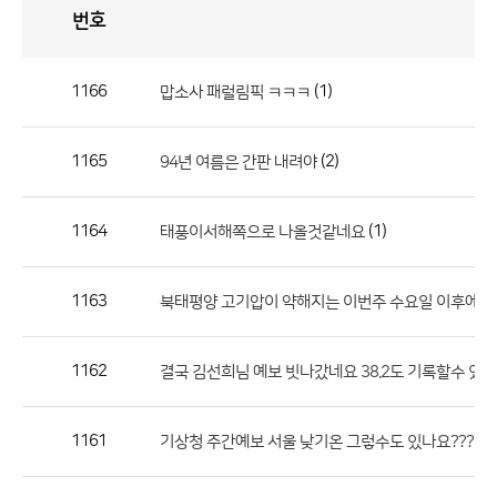
번호
자
유
토
론
게
시
판
1166
(1)
맙소사 패럴림픽 ㅋㅋㅋ
자
유
1165
(2)
94년 여름은 간판 내려야
토
론
게
1164
(1)
태풍이서해쪽으로 나올것같네요
시
판
1163
북태평양 고기압이 약해지는 이번주 수요일 이후에 비구름이 자
으
로
1162
결국 김선희님 예보 빗나갔네요 38.2도 기록할수 있다
번
호,
제
1161
기상청 주간예보 서울 낮기온 그렇수도 있나요???
목,