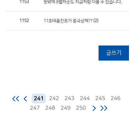
1153
뜻밖에 8월하순도 지금처럼 더울 수 있습니다.
1152
(2)
11호태풍진로가 중국상해??
글쓰기
242
243
244
245
246
241
247
248
249
250