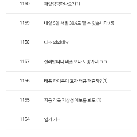
작
1160
(1)
패럴림픽하나요?
성
자,
1159
(6)
내일 5일 서울 38.4도 깰 수 있습니다.
등
록
일
1158
다소 의외네요.
의
정
1157
설레발떠니 태풍 오다 도망가네 ㅋㅋ
보
를
1156
(1)
태풍 하이쿠이 효자 태풍 해줄까?
제
공
합
1155
(1)
지금 각국 기상청 예보를 봐도
니
다.
1154
일기 기호