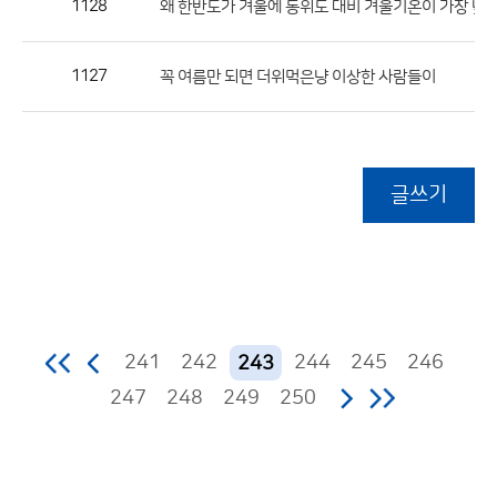
1128
왜 한반도가 겨울에 동위도 대비 겨울기온이 가장 낮은
1127
꼭 여름만 되면 더위먹은냥 이상한 사람들이
글쓰기
241
242
244
245
246
243
247
248
249
250