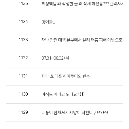
작
1135
최정백님 왜 작성한 글 왜 삭제 하셨음??? 관리자가 했
성
자,
1134
잉여들....
등
록
일
1133
재난 안전 대책 본부에서 빨리 태풍 피해 예방으로 무
의
정
1132
(4)
07.31~08.02
보
를
1131
제11호 태풍 하이쿠이의 변수
제
공
합
1130
(1)
아직도 이러고 노나요?
니
다.
1129
(4)
태풍이 합쳐져서 재앙이 닥친다구요?