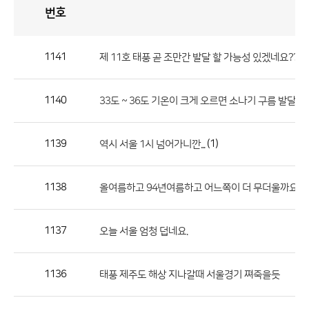
번호
자
유
토
론
게
시
판
1141
제 11호 태풍 곧 조만간 발달 할 가능성 있겠네요??
자
유
1140
33도 ~ 36도 기온이 크게 오르면 소나기 구름 발달하는데
토
론
게
1139
(1)
역시 서울 1시 넘어가니깐...
시
판
1138
(
올여름하고 94년여름하고 어느쪽이 더 무더울까요?
으
로
1137
오늘 서울 엄청 덥네요.
번
호,
제
1136
태풍 제주도 해상 지나갈때 서울경기 쪄죽을듯
목,