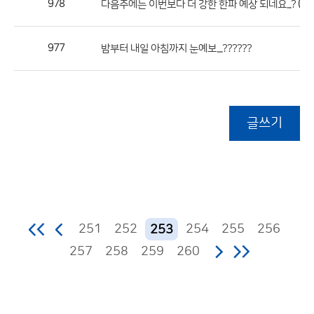
978
(1)
다음주에는 이번보다 더 강한 한파 예상 되네요...?
977
밤부터 내일 아침까지 눈예보....??????
글쓰기
251
252
254
255
256
253
257
258
259
260