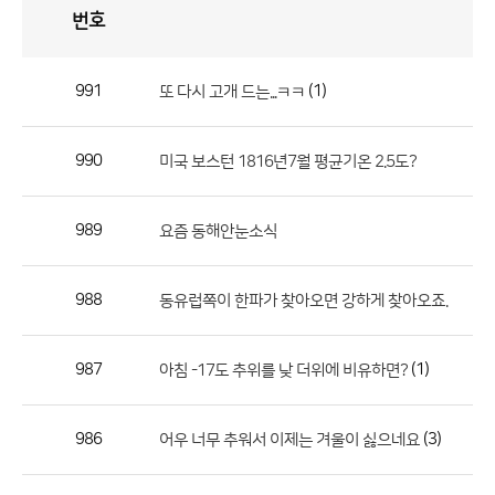
번호
자
유
토
론
게
시
판
991
(1)
또 다시 고개 드는...ㅋㅋ
자
유
990
미국 보스턴 1816년7월 평균기온 2.5도?
토
론
게
989
요즘 동해안눈소식
시
판
988
동유럽쪽이 한파가 찾아오면 강하게 찾아오죠.
으
로
987
(1)
아침 -17도 추위를 낮 더위에 비유하면?
번
호,
제
986
(3)
어우 너무 추워서 이제는 겨울이 싫으네요
목,