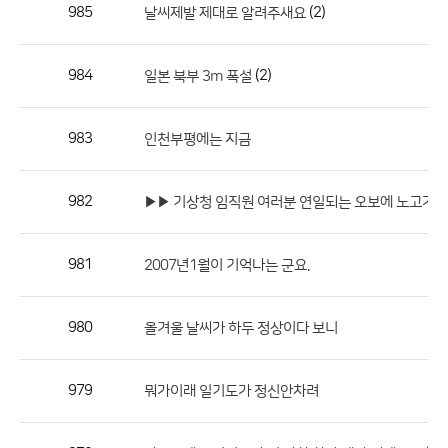
작
985
(2)
날씨제발 제대로 알려주새요
성
자,
984
(2)
일본 북부 3m 폭설
등
록
일
983
인천부평에는 지금
의
정
982
▶▶ 기상청 임직원 여러분 연일되는 오보에 노고가 참...
보
를
981
2007년1월이 기억나는 군요.
제
공
합
980
올겨울 날씨가 하두 정상이다 보니
니
다.
979
뭐가이래 일기도가 정신안차려