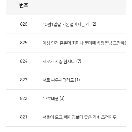
번호
자
유
토
론
게
시
판
826
(2)
10월1일날 기온떨어지는거...
자
유
825
(3
여성 인거 같은데 최미나 문미애 박정윤님 그만하죠
토
론
게
824
(7)
서로가 자중 합시다.
시
판
823
(1)
서로 싸우시더라도
으
로
822
(3)
17호태풍
번
호,
제
821
서울이 도쿄, 베이징보다 좋은 기후 조건인듯.
목,