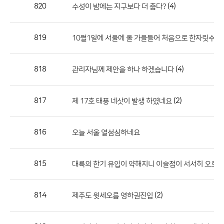
작
820
(4)
수성이 밤에는 지구보다 더 춥다?
성
자,
819
10월1일에 서울에 올 가을들어 처음으로 한자릿수로
등
록
일
818
(4)
관리자님께 제안을 하나 하겠습니다
의
정
817
(2)
제 17호 태풍 네삿이 발생 하였네요
보
를
816
오늘 서울 열섬심하네요
제
공
합
815
대륙의 한기 유입이 약해지니 이슬점이 서서히 오르기
니
다.
814
(2)
제주도 윗세오름 영하권진입