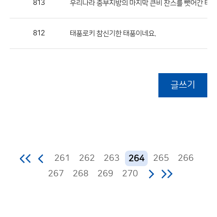
813
우리나라 중부지방의 마지막 큰비 찬스를 뺏어간 태풍 
812
태풍로키 참신기한 태풍이네요.
글쓰기
261
262
263
265
266
264
267
268
269
270